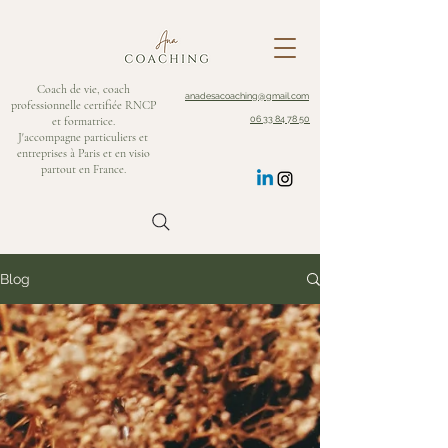
Coach de vie, coach
anadesacoaching@gmail.com
professionnelle certifiée RNCP
et formatrice.
06 33 84 78 50
J'accompagne particuliers et
entreprises à Paris et en visio
partout en France.
Blog