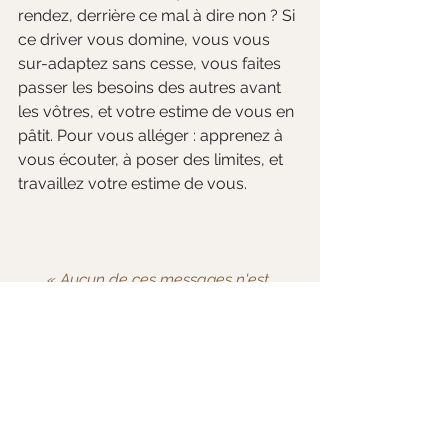
rendez, derrière ce mal à dire non ? Si 
ce driver vous domine, vous vous 
sur-adaptez sans cesse, vous faites 
passer les besoins des autres avant 
les vôtres, et votre estime de vous en 
pâtit. Pour vous alléger : apprenez à 
vous écouter, à poser des limites, et 
travaillez votre estime de vous.
« Aucun de ces messages n'est 
mauvais en soi. Le tout, c'est de ne pas 
le laisser conduire à votre place. »
Et vous, quel driver reconnaissez-
vous le plus ? Le repérer, c'est déjà 
reprendre un peu le volant. Un 
accompagnement peut vous y aider, 