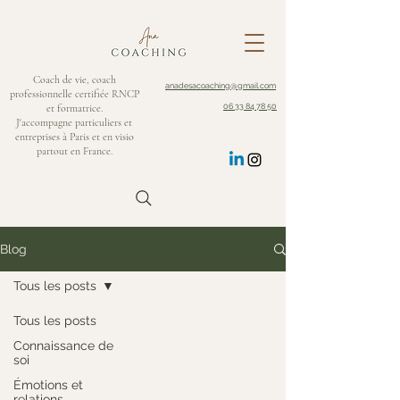
Coach de vie, coach
anadesacoaching@gmail.com
professionnelle certifiée RNCP
et formatrice.
06 33 84 78 50
J'accompagne particuliers et
entreprises à Paris et en visio
partout en France.
Blog
Tous les posts
Tous les posts
Connaissance de
soi
Émotions et
relations